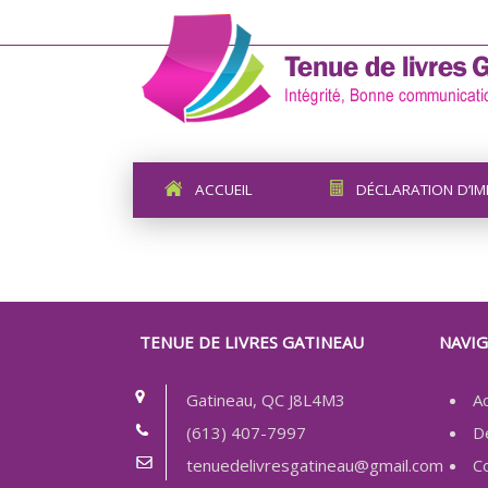
ACCUEIL
DÉCLARATION D’I
TENUE DE LIVRES GATINEAU
NAVI
Gatineau, QC J8L4M3
Ac
(613) 407-7997
D
tenuedelivresgatineau@gmail.com
C