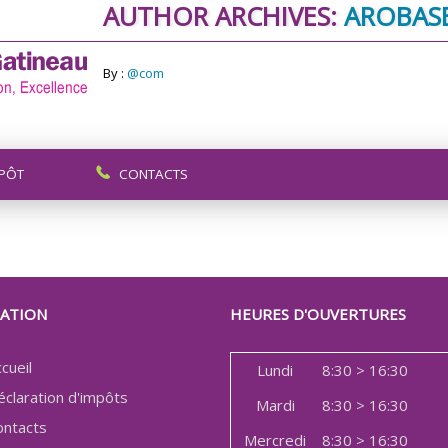
AUTHOR ARCHIVES:
AROBAS
By :
@com
MPÔT
CONTACTS
GATION
HEURES D'OUVERTURES
cueil
Lundi
8:30 > 16:30
éclaration d'impôts
Mardi
8:30 > 16:30
ontacts
Mercredi
8:30 > 16:30